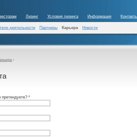
весторам
Лизинг
Условия лизинга
Информация
Контакт
тели деятельности
Партнеры
Карьера
Новости
арьера
та
ы претендуете?
*