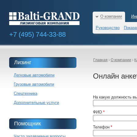
О компании
Ин
Руководство
Показа
+7 (495)
744-33-88
Главная
О компании
К
Лизинг
Онлайн анке
Легковые автомобили
Грузовые автомобили
Спецтехника
На какую должность в
Дополнительные услуги
ФИО
*
Помощник
Телефон
*
Часто задаваемые вопросы