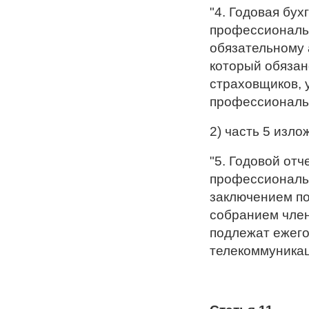
"4. Годовая бух
профессиональ
обязательному 
который обязан
страховщиков,
профессиональн
2) часть 5 изл
"5. Годовой отч
профессиональн
заключением по
собранием чле
подлежат ежег
телекоммуникац