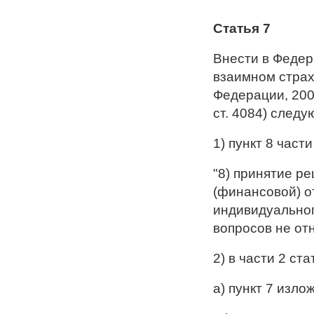
Статья 7
Внести в Федер
взаимном страх
Федерации, 2007,
ст. 4084) след
1) пункт 8 част
"8) принятие р
(финансовой) о
индивидуальног
вопросов не от
2) в части 2 ста
а) пункт 7 изл