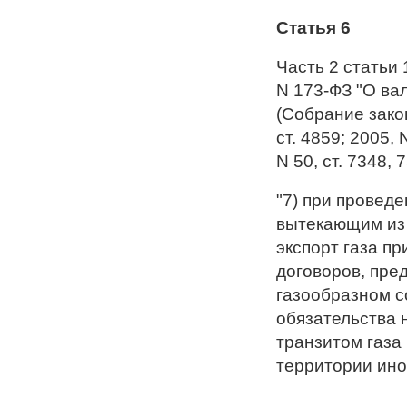
Статья 6
Часть 2 статьи
N 173-ФЗ "О ва
(Собрание зако
ст. 4859; 2005, N
N 50, ст. 7348,
"7) при провед
вытекающим из
экспорт газа п
договоров, пре
газообразном с
обязательства 
транзитом газа
территории ино