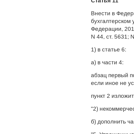
Статья 11
Внести в Федер
бухгалтерском 
Федерации, 2011,
N 44, ст. 5631; 
1) в статье 6:
а) в части 4:
абзац первый п
если иное не у
пункт 2 изложи
"2) некоммерчес
б) дополнить ч