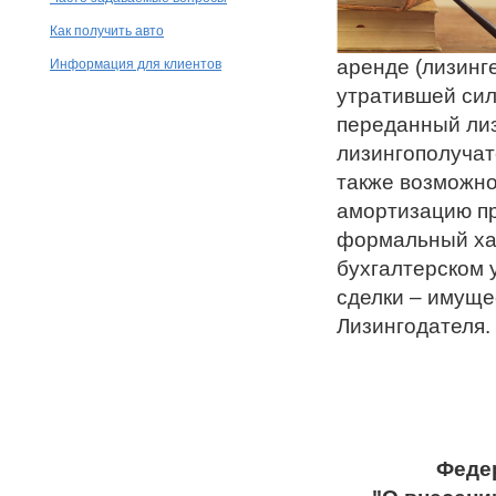
Как получить авто
аренде (лизинг
Информация для клиентов
утратившей сил
переданный лиз
лизингополучат
также возможно
амортизацию пр
формальный хар
бухгалтерском 
сделки – имуще
Лизингодателя.
Федер