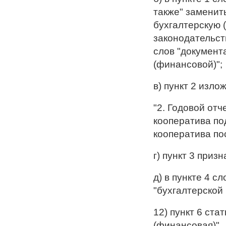
также" заменить
бухгалтерскую 
законодательст
слов "документ
(финансовой)";
в) пункт 2 изл
"2. Годовой отч
кооператива п
кооператива по
г) пункт 3 приз
д) в пункте 4 с
"бухгалтерской
12) пункт 6 ста
(финансовая)".