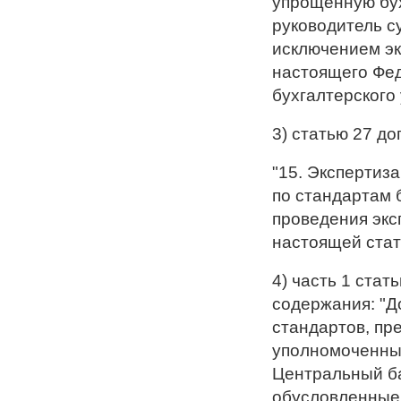
упрощенную бух
руководитель с
исключением эк
настоящего Фед
бухгалтерского 
3) статью 27 д
"15. Экспертиз
по стандартам 
проведения экс
настоящей стать
4) часть 1 ста
содержания: "
стандартов, п
уполномоченны
Центральный ба
обусловленные