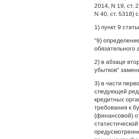
2014, N 19, ст. 2
N 40, ст. 5318
1) пункт 9 стат
"9) определени
обязательного 
2) в абзаце вто
убытков" замен
3) в части пер
следующей реда
кредитных орга
требования к б
(финансовой) о
статистической
предусмотренно