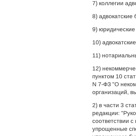
7) коллегии адв
8) адвокатские 
9) юридические
10) адвокатские
11) нотариальн
12) некоммерче
пунктом 10 стат
N 7-ФЗ "О неко
организаций, в
2) в части 3 с
редакции: "Рук
соответствии с
упрощенные спо