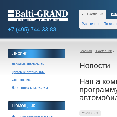
О компании
Инв
Руководство
Показат
+7 (495)
744-33-88
Главная
О компании
Лизинг
Новости
Легковые автомобили
Грузовые автомобили
Наша ком
Спецтехника
программу
Дополнительные услуги
автомобил
Помощник
20.08.2009
Часто задаваемые вопросы