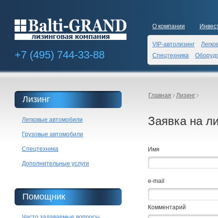
О компании
Инвес
VIP-автолизинг
Легко
+7 (495)
744-33-88
Спецтехника
Оборуд
Главная
Лизинг
Лизинг
Заявка на ли
Легковые автомобили
Грузовые автомобили
Спецтехника
Имя
Дополнительные услуги
e-mail
Помощник
Комментарий
Часто задаваемые вопросы