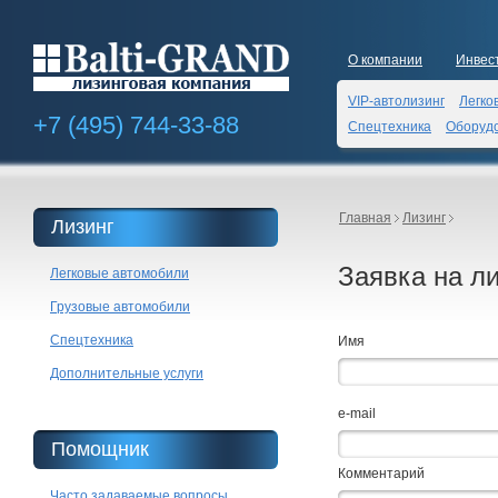
О компании
Инвес
VIP-автолизинг
Легко
+7 (495)
744-33-88
Спецтехника
Оборуд
Главная
Лизинг
Лизинг
Заявка на ли
Легковые автомобили
Грузовые автомобили
Спецтехника
Имя
Дополнительные услуги
e-mail
Помощник
Комментарий
Часто задаваемые вопросы