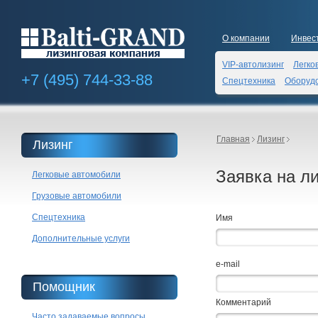
О компании
Инвес
VIP-автолизинг
Легко
+7 (495)
744-33-88
Спецтехника
Оборуд
Главная
Лизинг
Лизинг
Заявка на ли
Легковые автомобили
Грузовые автомобили
Спецтехника
Имя
Дополнительные услуги
e-mail
Помощник
Комментарий
Часто задаваемые вопросы