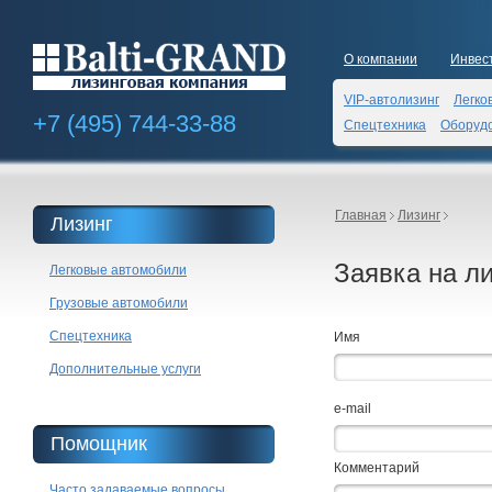
О компании
Инвес
VIP-автолизинг
Легко
+7 (495)
744-33-88
Спецтехника
Оборуд
Главная
Лизинг
Лизинг
Заявка на ли
Легковые автомобили
Грузовые автомобили
Спецтехника
Имя
Дополнительные услуги
e-mail
Помощник
Комментарий
Часто задаваемые вопросы